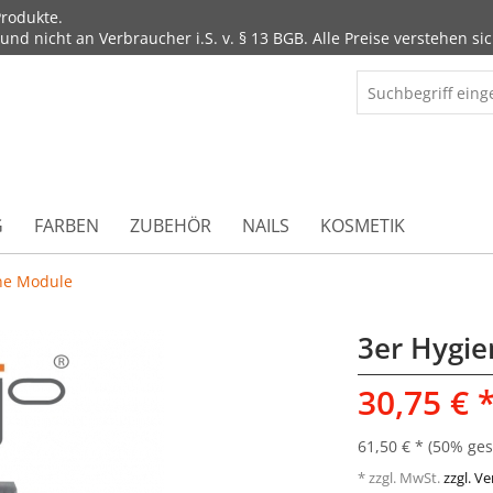
rodukte.
d nicht an Verbraucher i.S. v. § 13 BGB. Alle Preise verstehen sic
G
FARBEN
ZUBEHÖR
NAILS
KOSMETIK
ne Module
3er Hygi
30,75 € 
61,50 € *
(50% ges
* zzgl. MwSt.
zzgl. V