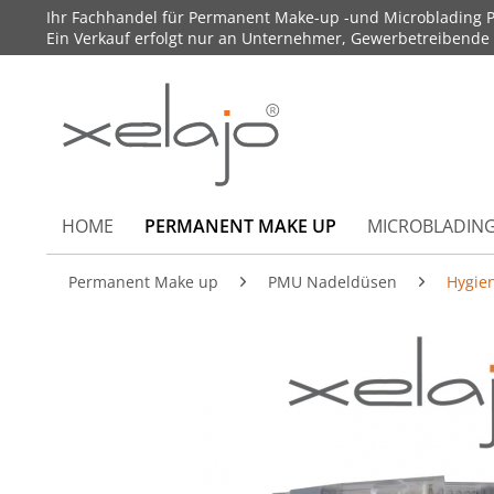
Ihr Fachhandel für Permanent Make-up -und Microblading P
Ein Verkauf erfolgt nur an Unternehmer, Gewerbetreibende un
HOME
PERMANENT MAKE UP
MICROBLADIN
Permanent Make up
PMU Nadeldüsen
Hygie