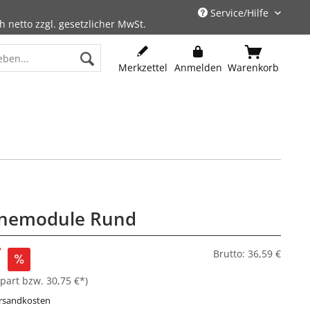
Service/Hilfe
h netto zzgl. gesetzlicher MwSt.
Merkzettel
Anmelden
Warenkorb
enemodule Rund
*
Brutto: 36,59 €
part bzw. 30,75 €*)
ersandkosten