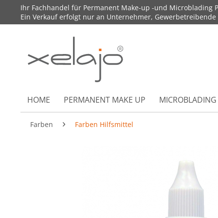
Ihr Fachhandel für Permanent Make-up -und Microblading P
Ein Verkauf erfolgt nur an Unternehmer, Gewerbetreibende un
HOME
PERMANENT MAKE UP
MICROBLADING
Farben
Farben Hilfsmittel