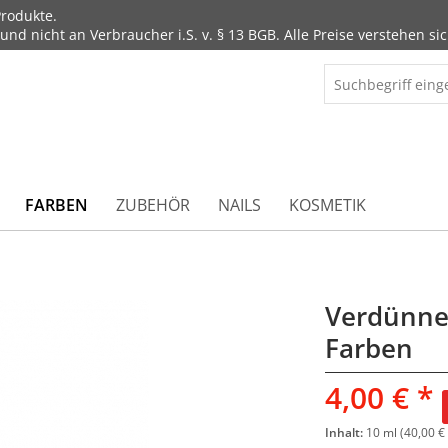
rodukte.
d nicht an Verbraucher i.S. v. § 13 BGB. Alle Preise verstehen sic
FARBEN
ZUBEHÖR
NAILS
KOSMETIK
Verdünne
Farben
4,00 € *
Inhalt:
10 ml (40,00 € 