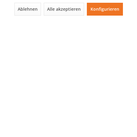
Ablehnen
Alle akzeptieren
Konfigurieren
Der Artikel wurde Ihrem Warenkorb hinzugefügt.
Rechtliches
Stets informiert
Newsletter