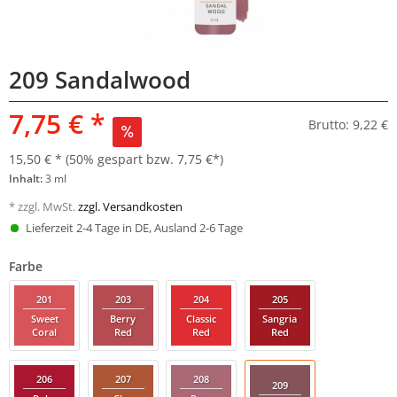
209 Sandalwood
7,75 € *
Brutto: 9,22 €
15,50 € *
(50% gespart bzw. 7,75 €*)
Inhalt:
3 ml
* zzgl. MwSt.
zzgl. Versandkosten
Lieferzeit 2-4 Tage in DE, Ausland 2-6 Tage
Farbe
201
203
204
205
Sweet
Berry
Classic
Sangria
Coral
Red
Red
Red
206
207
208
209