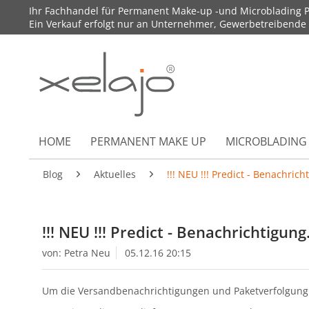
Ihr Fachhandel für Permanent Make-up -und Microblading P
Ein Verkauf erfolgt nur an Unternehmer, Gewerbetreibende un
HOME
PERMANENT MAKE UP
MICROBLADING
Blog
Aktuelles
!!! NEU !!! Predict - Benachricht
!!! NEU !!! Predict - Benachrichtigung.
von:
Petra Neu
05.12.16 20:15
Um die Versandbenachrichtigungen und Paketverfolgung f