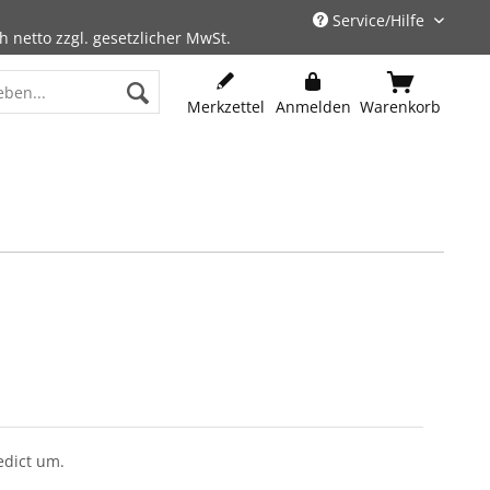
Service/Hilfe
h netto zzgl. gesetzlicher MwSt.
Merkzettel
Anmelden
Warenkorb
edict um.