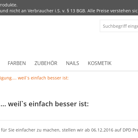
rodukte.
d nicht an Verbraucher i.S. v. § 13 BGB. Alle Preise verstehen sic
FARBEN
ZUBEHÖR
NAILS
KOSMETIK
igung.... weil`s einfach besser ist:
... weil`s einfach besser ist:
ür Sie einfacher zu machen, stellen wir ab 06.12.2016 auf DPD Pr