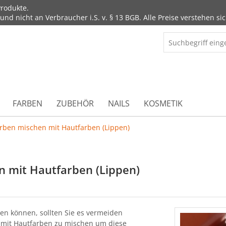
rodukte.
d nicht an Verbraucher i.S. v. § 13 BGB. Alle Preise verstehen sic
FARBEN
ZUBEHÖR
NAILS
KOSMETIK
ben mischen mit Hautfarben (Lippen)
 mit Hautfarben (Lippen)
n können, sollten Sie es vermeiden
 mit Hautfarben zu mischen um diese