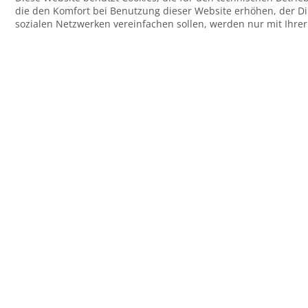
die den Komfort bei Benutzung dieser Website erhöhen, der D
sozialen Netzwerken vereinfachen sollen, werden nur mit Ihre
Der Artikel wurde Ihrem Warenkorb hinzugefügt.
Rechtliches
Versand
Zahlung