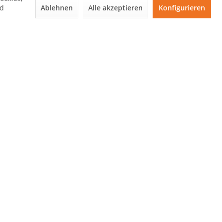
Ablehnen
Alle akzeptieren
Konfigurieren
nd
ter
n, Aktionen, Rabatte....
assen! Jetzt hier
ANMELDEN