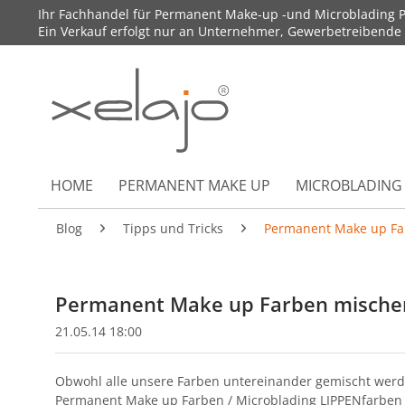
Ihr Fachhandel für Permanent Make-up -und Microblading P
Ein Verkauf erfolgt nur an Unternehmer, Gewerbetreibende un
HOME
PERMANENT MAKE UP
MICROBLADING
Blog
Tipps und Tricks
Permanent Make up Far
Permanent Make up Farben mischen
21.05.14 18:00
Obwohl alle unsere Farben untereinander gemischt werde
Permanent Make up Farben / Microblading LIPPENfarben