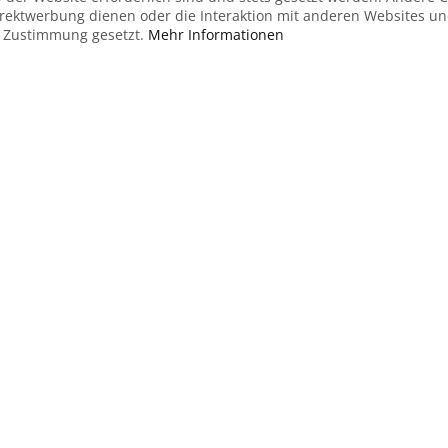
irektwerbung dienen oder die Interaktion mit anderen Websites u
r Zustimmung gesetzt.
Mehr Informationen
Zum Warenkorb
Stets informiert
Newslet
Neuigkeite
Kunden über uns
nicht verp
FAQ - Viele Fragen direkt beantwortet