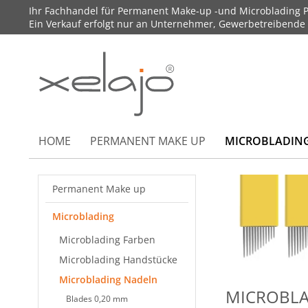
Ihr Fachhandel für Permanent Make-up -und Microblading P
Ein Verkauf erfolgt nur an Unternehmer, Gewerbetreibende un
HOME
PERMANENT MAKE UP
MICROBLADIN
Permanent Make up
Microblading
Microblading Farben
Microblading Handstücke
Microblading Nadeln
MICROBLAD
Blades 0,20 mm