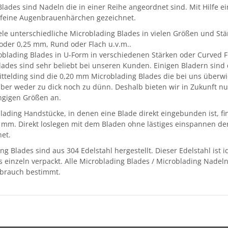
lades sind Nadeln die in einer Reihe angeordnet sind. Mit Hilfe 
 feine Augenbrauenhärchen gezeichnet.
iele unterschiedliche Microblading Blades in vielen Größen und St
der 0,25 mm, Rund oder Flach u.v.m..
roblading Blades in U-Form in verschiedenen Stärken oder Curved 
des sind sehr beliebt bei unseren Kunden. Einigen Bladern sind
Mittelding sind die 0,20 mm Microblading Blades die bei uns über
aber weder zu dick noch zu dünn. Deshalb bieten wir in Zukunft n
gigen Größen an.
ading Handstücke, in denen eine Blade direkt eingebunden ist, fin
5 mm. Direkt loslegen mit dem Bladen ohne lästiges einspannen de
et.
ng Blades sind aus 304 Edelstahl hergestellt. Dieser Edelstahl ist
s einzeln verpackt. Alle Microblading Blades / Microblading Nade
brauch bestimmt.