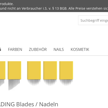
rodukte.
d nicht an Verbraucher i.S. v. § 13 BGB. Alle Preise verstehen sic
G
FARBEN
ZUBEHÖR
NAILS
KOSMETIK
ING Blades / Nadeln